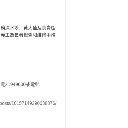
服務深水埗
、
黃大仙及葵青區
齡義工為長者檢查和維修手推
致電
21949600
或電郵
/posts/10157149290038876/