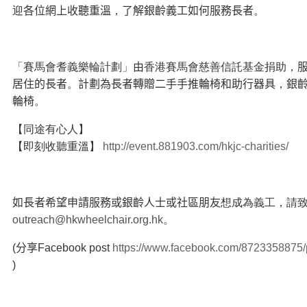
迎
各位網上收聽重溫
，
了解銀齡義工如何服務長者
。
「賽馬會
耆義樂輪計劃
」
由
香港賽馬會慈善信託基金捐助，
居住的長者
。
計劃為長者轉贈二手手推輪椅和助行器具
，
銀
輪椅
。
【同途有心人】
【即刻收聽重溫】
http://event.881903.com/hkjc-charities/
如長者希望申請服務或銀齡人士或社區朋友
想成為義工，請
outreach@hkwheelchair.org.hk
。
(
分享
Facebook post
https://www.facebook.com/8723358875
)