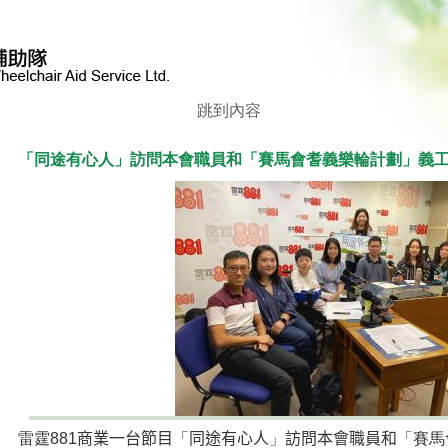
跳到內容
「同途有心人」訪問本會職員和「賽馬會耆義樂輪計劃」義
雷霆
881
商業一台節目
「
同途有心人
」
訪問本會職員和
「賽馬