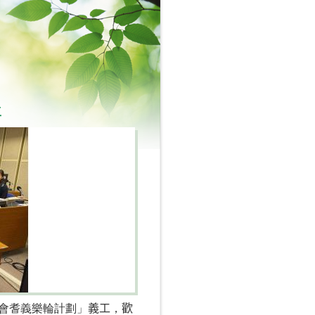
工
會
耆義樂輪計劃
」
義工
，
歡