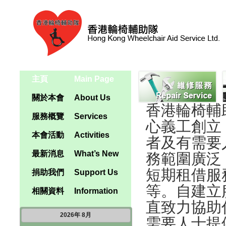
主頁
Main Page
關於本會
About Us
香港輪椅輔助
服務概覽
Services
心義工創立
本會活動
Activities
者及有需要
最新消息
What’s New
務範圍廣泛
短期租借服
捐助我們
Support Us
等。自建立
相關資料
Information
直致力協助
2026
年
8月
需要人士提