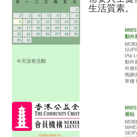
日
一
二
三
四
五
六
生活質素。
1
2
3
4
5
6
7
8
9
10
11
12
13
14
15
16
17
18
19
20
21
22
MWS
23
24
25
26
27
28
29
動外
30
31
MOB
SUP
(Ap 
今天沒有活動
動外展
外展站
鴨脷
寧樓 時
MWS
展站
MOBI
WHE
SERV